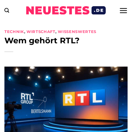
Zum
Inhalt
springen
TECHNIK
,
WIRTSCHAFT
,
WISSENSWERTES
Wem gehört RTL?