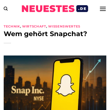
Zum
Inhalt
springen
TECHNIK
,
WIRTSCHAFT
,
WISSENSWERTES
Wem gehört Snapchat?