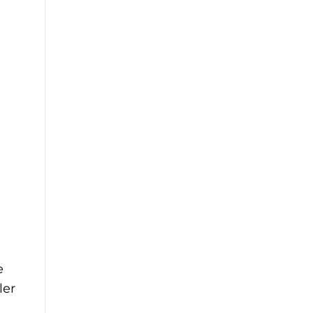
e
e
ler