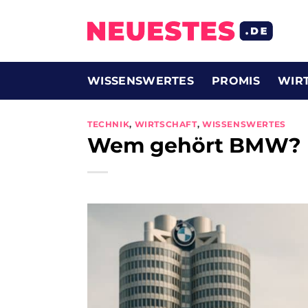
Zum
Inhalt
springen
WISSENSWERTES
PROMIS
WIR
TECHNIK
,
WIRTSCHAFT
,
WISSENSWERTES
Wem gehört BMW?